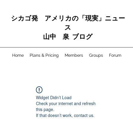
シカゴ発 アメリカの「現実」ニュー
ス
山中 泉 ブログ
Home
Plans & Pricing
Members
Groups
Forum
Widget Didn’t Load
Check your internet and refresh
this page.
If that doesn’t work, contact us.