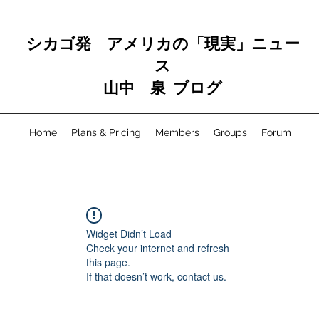
シカゴ発 アメリカの「現実」ニュー
ス
山中 泉 ブログ
Home
Plans & Pricing
Members
Groups
Forum
Widget Didn’t Load
Check your internet and refresh
this page.
If that doesn’t work, contact us.