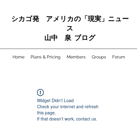
シカゴ発 アメリカの「現実」ニュー
ス
山中 泉 ブログ
Home
Plans & Pricing
Members
Groups
Forum
Widget Didn’t Load
Check your internet and refresh
this page.
If that doesn’t work, contact us.