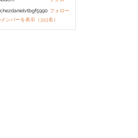
em
chezdanielvtbgf5990
フォロー
danielvtbgf5990
メンバーを表示（393名）