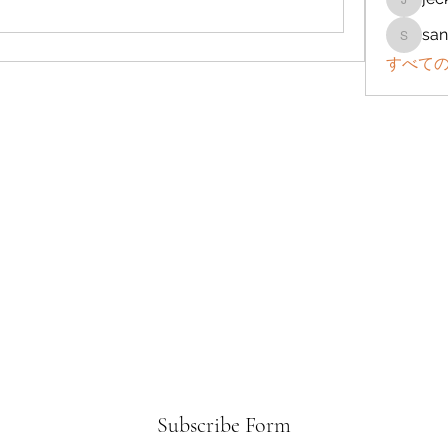
jeckad
san
sanchez
すべての
Subscribe Form