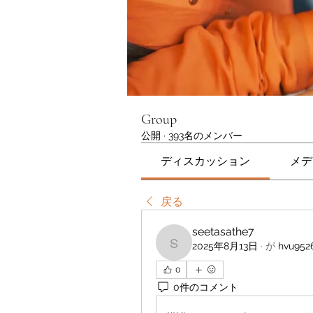
Group
公開
·
393名のメンバー
ディスカッション
メデ
戻る
seetasathe7
2025年8月13日
·
が
hvu952
seetasathe7
0
0件のコメント