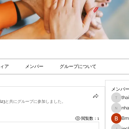
ィア
メンバー
グループについて
メンバ
tha
thaicon
623
と共にグループに参加しました
。
nha
nhandi
Bm 
閲覧数：1
je