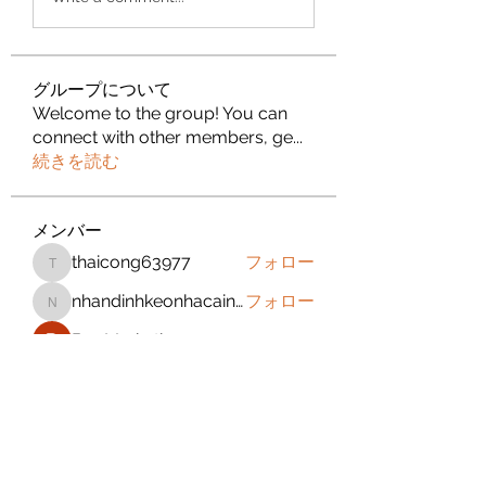
グループについて
Welcome to the group! You can
connect with other members, ge
...
続きを読む
メンバー
thaicong63977
フォロー
thaicong63977
nhandinhkeonhacainews
フォロー
nhandinhkeonhacainews
Bm Marketing 05
フォロー
jeckadem
フォロー
jeckadem
sanchezdanielvtbgf5990
フォロー
sanchezdanielvtbgf5990
すべてのメンバーを表示（393名）