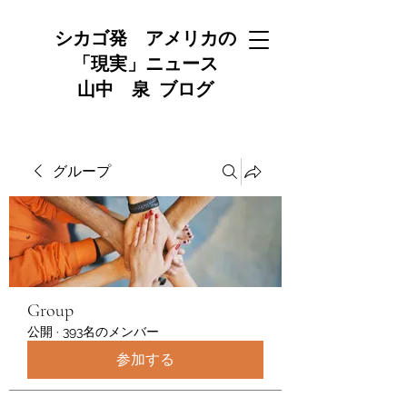
シカゴ発 アメリカの
「現実」ニュース
山中 泉 ブログ
グループ
Group
公開
·
393名のメンバー
参加する