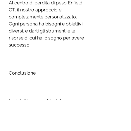
Al centro di perdita di peso Enfield 
CT, il nostro approccio è 
completamente personalizzato. 
Ogni persona ha bisogni e obiettivi 
diversi, e darti gli strumenti e le 
risorse di cui hai bisogno per avere 
successo.
Conclusione
In definitiva, esercizio fisico e 
terapie comportamentali. 
Indipendentemente dal tuo livello 
di forma fisica attuale, se stai 
cercando un centro di perdita di 