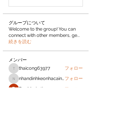
グループについて
Welcome to the group! You can
connect with other members, ge
...
続きを読む
メンバー
thaicong63977
フォロー
thaicong63977
nhandinhkeonhacainews
フォロー
nhandinhkeonhacainews
Bm Marketing 05
フォロー
jeckadem
フォロー
jeckadem
sanchezdanielvtbgf5990
フォロー
sanchezdanielvtbgf5990
すべてのメンバーを表示（393名）