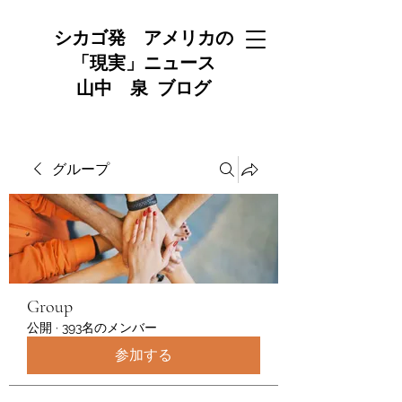
シカゴ発 アメリカの
「現実」ニュース
山中 泉 ブログ
グループ
Group
公開
·
393名のメンバー
参加する