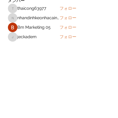
メンバー
thaicong63977
フォロー
thaicong63977
nhandinhkeonhacainews
フォロー
nhandinhkeonhacainews
Bm Marketing 05
フォロー
jeckadem
フォロー
jeckadem
sanchezdanielvtbgf5990
フォロー
sanchezdanielvtbgf5990
すべてのメンバーを表示（393名）
Subscribe Form