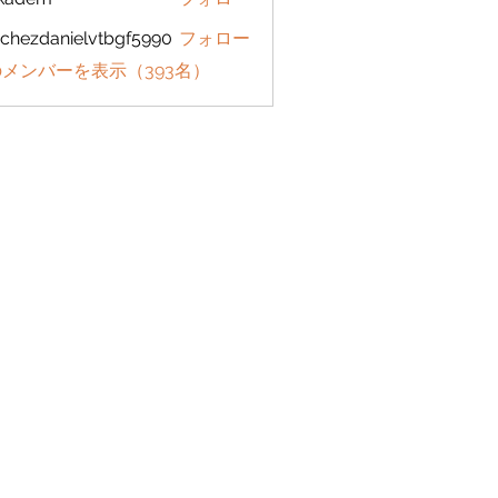
em
chezdanielvtbgf5990
フォロー
danielvtbgf5990
メンバーを表示（393名）