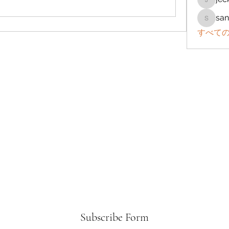
jeckad
san
sanchez
すべての
Subscribe Form