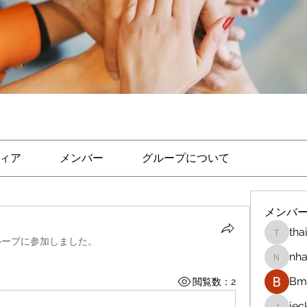
ィア
メンバー
グループについて
メンバ
tha
thaicon
ループに参加しました。
nha
nhandi
Bm 
閲覧数：2
je