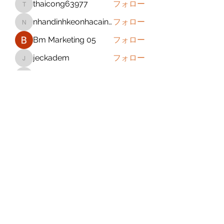
thaicong63977
フォロー
thaicong63977
nhandinhkeonhacainews
フォロー
nhandinhkeonhacainews
Bm Marketing 05
フォロー
jeckadem
フォロー
jeckadem
sanchezdanielvtbgf5990
フォロー
sanchezdanielvtbgf5990
すべてのメンバーを表示（393名）
Subscribe Form
Submit