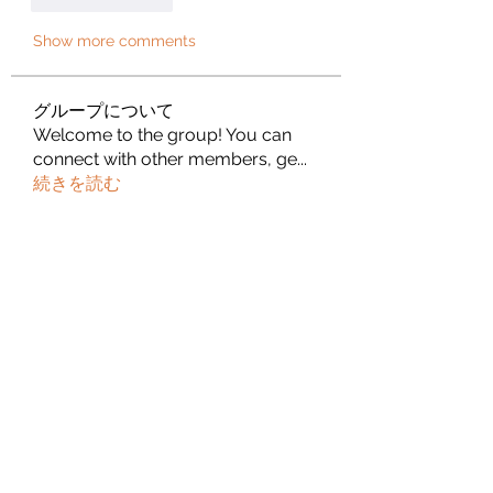
Show more comments
グループについて
Welcome to the group! You can
connect with other members, ge
...
続きを読む
メンバー
thaicong63977
フォロー
thaicong63977
nhandinhkeonhacainews
フォロー
nhandinhkeonhacainews
Bm Marketing 05
フォロー
jeckadem
フォロー
jeckadem
sanchezdanielvtbgf5990
フォロー
sanchezdanielvtbgf5990
すべてのメンバーを表示（393名）