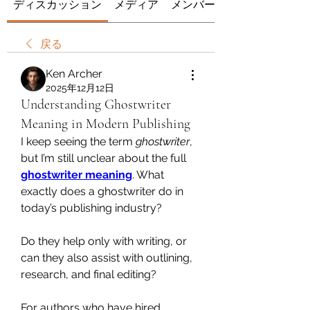
ディスカッション
メディア
メンバー
戻る
Ken Archer
2025年12月12日
Understanding Ghostwriter
Meaning in Modern Publishing
I keep seeing the term 
ghostwriter
, 
but I’m still unclear about the full 
ghostwriter meaning
. What 
exactly does a ghostwriter do in 
today’s publishing industry?
Do they help only with writing, or 
can they also assist with outlining, 
research, and final editing?
For authors who have hired 