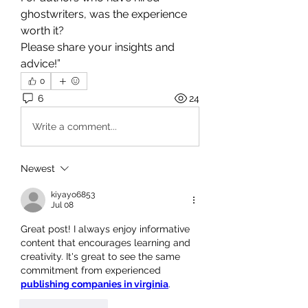
ghostwriters, was the experience 
worth it?
Please share your insights and 
advice!”
0
6
24
Write a comment...
Newest
kiyayo6853
Jul 08
Great post! I always enjoy informative 
content that encourages learning and 
creativity. It's great to see the same 
commitment from experienced 
publishing companies in virginia
.
Like
Reply