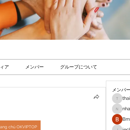
ィア
メンバー
グループについて
メンバ
tha
thaicon
nha
nhandi
Bm 
rang chủ OKVIPTOP
je