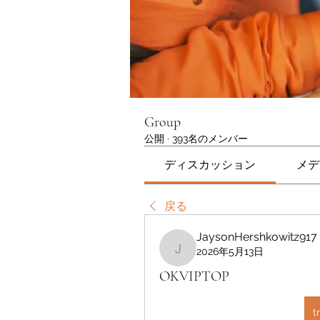
Group
公開
·
393名のメンバー
ディスカッション
メデ
戻る
JaysonHershkowitz917
2026年5月13日
JaysonHershkowitz917
OKVIPTOP
t