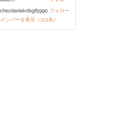
em
chezdanielvtbgf5990
フォロー
danielvtbgf5990
メンバーを表示（393名）