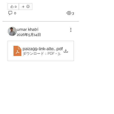
0
0
3
umar khatri
2026年5月14日
グループについて
paiza99-link-alternatif
.pdf
Welcome to the group! You can
ダウンロード：PDF • 302KB
connect with other members, ge
...
続きを読む
0
0
2
メンバー
thaicong63977
フォロー
thaicong63977
nhandinhkeonhacainews
フォロー
nhandinhkeonhacainews
Bm Marketing 05
フォロー