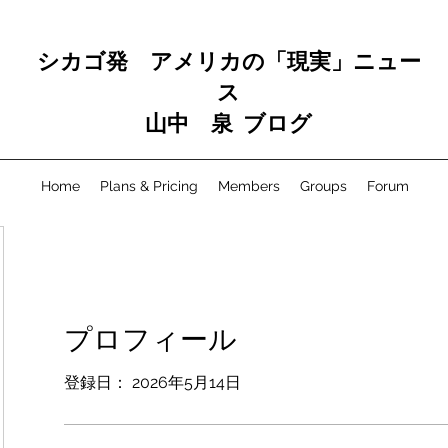
シカゴ発 アメリカの「現実」ニュー
ス
山中 泉 ブログ
Home
Plans & Pricing
Members
Groups
Forum
プロフィール
登録日： 2026年5月14日