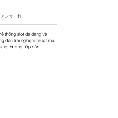
トアンサー数
ệ thống slot đa dạng và 
ang đến trải nghiệm mượt mà, 
rúng thưởng hấp dẫn. 