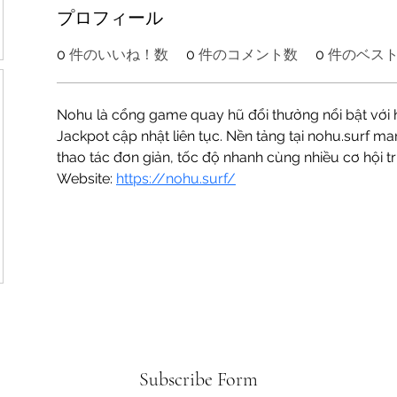
プロフィール
0
件のいいね！数
0
件のコメント数
0
件のベス
Nohu là cổng game quay hũ đổi thưởng nổi bật với h
Jackpot cập nhật liên tục. Nền tảng tại nohu.surf m
thao tác đơn giản, tốc độ nhanh cùng nhiều cơ hội t
Website: 
https://nohu.surf/
Subscribe Form