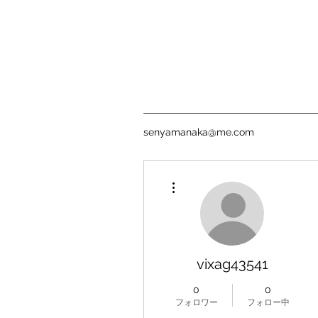
senyamanaka@me.com
その他
vixag43541
0
0
フォロワー
フォロー中