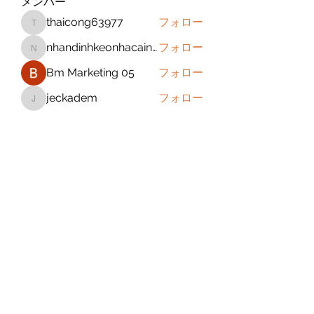
メンバー
thaicong63977
フォロー
thaicong63977
nhandinhkeonhacainews
フォロー
nhandinhkeonhacainews
Bm Marketing 05
フォロー
jeckadem
フォロー
jeckadem
sanchezdanielvtbgf5990
フォロー
sanchezdanielvtbgf5990
すべてのメンバーを表示（393名）
Subscribe Form