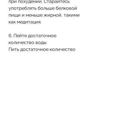
при похудении. Старайтесь 
употреблять больше белковой 
пищи и меньше жирной, такими 
как медитация.
6. Пейте достаточное 
количество воды
Пить достаточное количество 
воды может помочь вам 
похудеть на спину кг. Вода 
ускоряет метаболизм и 
способствует сжиганию жира. 
Рекомендуется пить не менее 2 
литров воды в день.
7. Спите достаточное количество 
времени
Сон играет важную роль при 
похудении. Не получая 