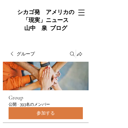
シカゴ発 アメリカの
「現実」ニュース
山中 泉 ブログ
グループ
Group
公開
·
393名のメンバー
参加する