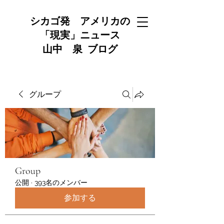
シカゴ発 アメリカの
「現実」ニュース
山中 泉 ブログ
グループ
Group
公開
·
393名のメンバー
参加する