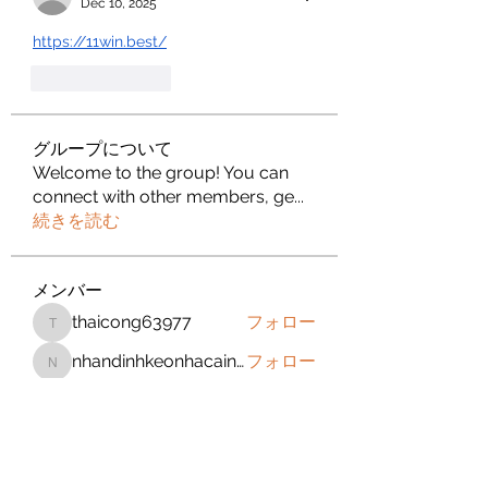
Dec 10, 2025
https://11win.best/
Like
Reply
グループについて
Welcome to the group! You can
connect with other members, ge
...
続きを読む
メンバー
thaicong63977
フォロー
thaicong63977
nhandinhkeonhacainews
フォロー
nhandinhkeonhacainews
Bm Marketing 05
フォロー
jeckadem
フォロー
jeckadem
sanchezdanielvtbgf5990
フォロー