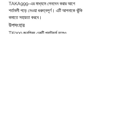
TAKA999-এর মাধ্যমে লেনদেন করার আগে 
শর্তাবলী পড়ে নেওয়া গুরুত্বপূর্ণ। এটি আপনাকে ঝুঁকি 
কমাতে সহায়তা করবে।
উপসংহার
TK999 জনপ্রিয় একটি প্ল্যাটফর্ম হলেও, 
TAKA999 এর একটি কার্যকর বিকল্প হিসাবে 
নিজেকে প্রতিষ্ঠিত করছে। এর সহজ ব্যবহার, উন্নত 
নিরাপত্তা ব্যবস্থা, এবং বহুমুখী পরিষেবাগুলো এটিকে 
একটি আদর্শ বিকল্প করে তুলেছে।
যারা একটি নতুন এবং আধুনিক সেবা খুঁজছেন, তাদের 
জন্য TAKA999 হতে পারে সেরা পছন্দ। এটি 
ব্যবহারকারীদের শুধু সাশ্রয়ী সুবিধাই নয়, বরং উন্নত 
প্রযুক্তিগত অভিজ্ঞতাও প্রদান করে।
TAKA999 ব্যবহার করে দেখুন এবং উপভোগ 
করুন নতুন যুগের সেবা।
0
0
1
Plaats een opmerking...