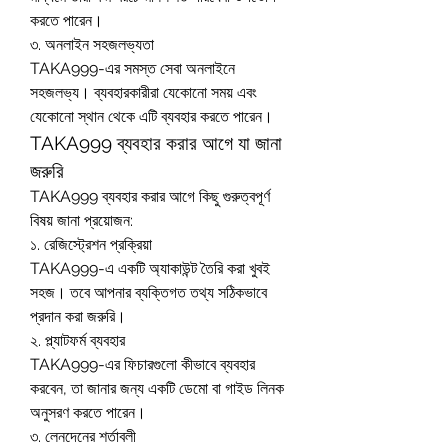
করতে পারেন।
৩. অনলাইন সহজলভ্যতা
TAKA999-এর সমস্ত সেবা অনলাইনে 
সহজলভ্য। ব্যবহারকারীরা যেকোনো সময় এবং 
যেকোনো স্থান থেকে এটি ব্যবহার করতে পারেন।
TAKA999 ব্যবহার করার আগে যা জানা 
জরুরি
TAKA999 ব্যবহার করার আগে কিছু গুরুত্বপূর্ণ 
বিষয় জানা প্রয়োজন:
১. রেজিস্ট্রেশন প্রক্রিয়া
TAKA999-এ একটি অ্যাকাউন্ট তৈরি করা খুবই 
সহজ। তবে আপনার ব্যক্তিগত তথ্য সঠিকভাবে 
প্রদান করা জরুরি।
২. প্ল্যাটফর্ম ব্যবহার
TAKA999-এর ফিচারগুলো কীভাবে ব্যবহার 
করবেন, তা জানার জন্য একটি ডেমো বা গাইড লিনক 
অনুসরণ করতে পারেন।
৩. লেনদেনের শর্তাবলী