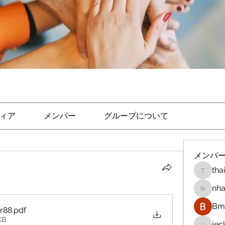
ィア
メンバー
グループについて
メンバ
tha
thaicon
nha
nhandi
Bm 
r88
.pdf
KB
je