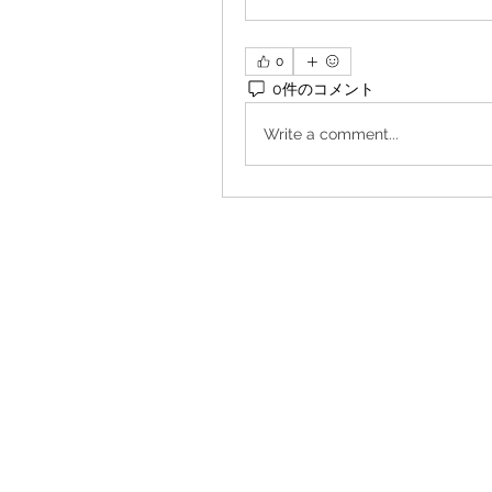
0
0件のコメント
Write a comment...