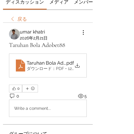
ディスカッション
メディア
メンバー
戻る
umar khatri
2026年2月21日
Taruhan Bola Adobet88
Taruhan Bola Adobet88
.pdf
ダウンロード：PDF • 122KB
0
0
5
Write a comment...