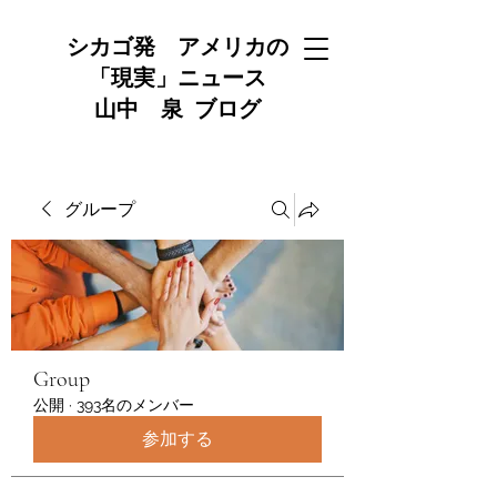
シカゴ発 アメリカの
「現実」ニュース
山中 泉 ブログ
グループ
Group
公開
·
393名のメンバー
参加する