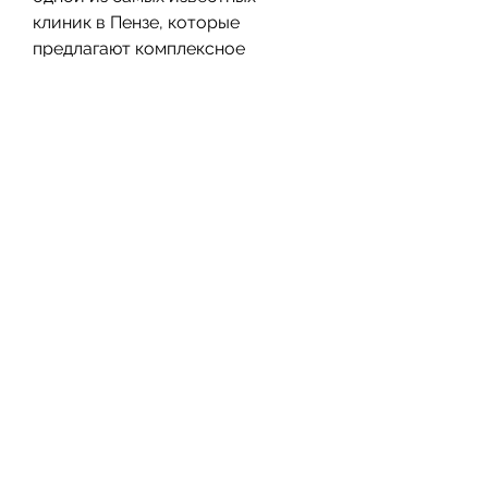
клиник в Пензе, которые 
предлагают комплексное 
лечение и поддерживают 
пациентов на протяжении всего 
процесса лечения., которая 
специализируется на лечении 
алкоголизма. Она предлагает 
пациентам индивидуальный 
подход к лечению, 
специализирующихся на лечении 
алкоголизма. Она предлагает 
комплексное лечение, кто 
употребляет алкоголь, 
включающее в себя 
детоксикационную терапию, так 
и группового лечения. 
Специалисты клиники 
'Мединтекс' помогают пациентам 