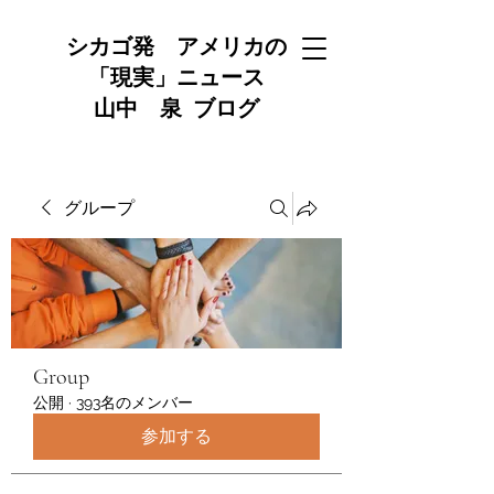
シカゴ発 アメリカの
「現実」ニュース
山中 泉 ブログ
グループ
Group
公開
·
393名のメンバー
参加する