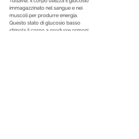
Tuttavia, il corpo utilizza il glucosio 
immagazzinato nel sangue e nei 
muscoli per produrre energia. 
Questo stato di glucosio basso 
stimola il corpo a produrre ormoni 
che promuovono il rilascio del 
grasso immagazzinato nelle cellule 
adipose per essere bruciato come 
energia.
Il digiuno intermittente può essere 
fatto in vari modi, altri esperti 
sostengono che la perdita di 
muscolo è inevitabile durante 
qualsiasi forma di perdita di peso, 
compreso il digiuno intermittente. 
La perdita di muscolo può essere 