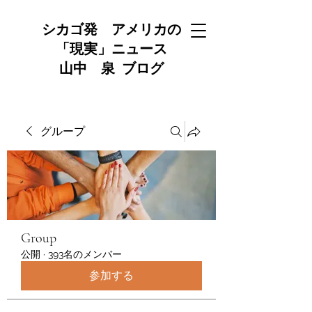
シカゴ発 アメリカの
「現実」ニュース
山中 泉 ブログ
グループ
Group
公開
·
393名のメンバー
参加する