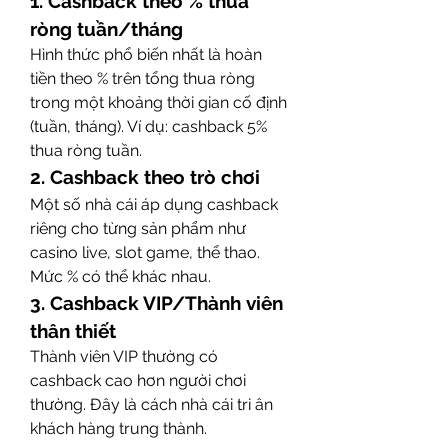
1. Cashback theo % thua 
ròng tuần/tháng
Hình thức phổ biến nhất là hoàn 
tiền theo % trên tổng thua ròng 
trong một khoảng thời gian cố định 
(tuần, tháng). Ví dụ: cashback 5% 
thua ròng tuần.
2. Cashback theo trò chơi
Một số nhà cái áp dụng cashback 
riêng cho từng sản phẩm như 
casino live, slot game, thể thao. 
Mức % có thể khác nhau.
3. Cashback VIP/Thành viên 
thân thiết
Thành viên VIP thường có 
cashback cao hơn người chơi 
thường. Đây là cách nhà cái tri ân 
khách hàng trung thành.