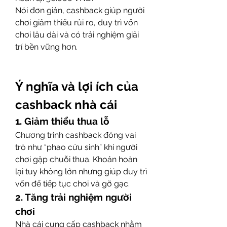
Nói đơn giản, cashback giúp người 
chơi giảm thiểu rủi ro, duy trì vốn 
chơi lâu dài và có trải nghiệm giải 
trí bền vững hơn.
Ý nghĩa và lợi ích của 
cashback nhà cái
1. Giảm thiểu thua lỗ
Chương trình cashback đóng vai 
trò như “phao cứu sinh” khi người 
chơi gặp chuỗi thua. Khoản hoàn 
lại tuy không lớn nhưng giúp duy trì 
vốn để tiếp tục chơi và gỡ gạc.
2. Tăng trải nghiệm người 
chơi
Nhà cái cung cấp cashback nhằm 