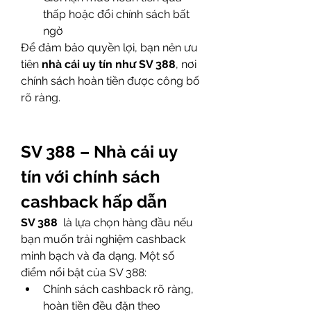
thấp hoặc đổi chính sách bất 
ngờ
Để đảm bảo quyền lợi, bạn nên ưu 
tiên 
nhà cái uy tín như SV 388
, nơi 
chính sách hoàn tiền được công bố 
rõ ràng.
SV 388 – Nhà cái uy 
tín với chính sách 
cashback hấp dẫn
SV 388
  là lựa chọn hàng đầu nếu 
bạn muốn trải nghiệm cashback 
minh bạch và đa dạng. Một số 
điểm nổi bật của SV 388:
Chính sách cashback rõ ràng, 
hoàn tiền đều đặn theo 