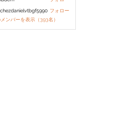
em
chezdanielvtbgf5990
フォロー
danielvtbgf5990
メンバーを表示（393名）