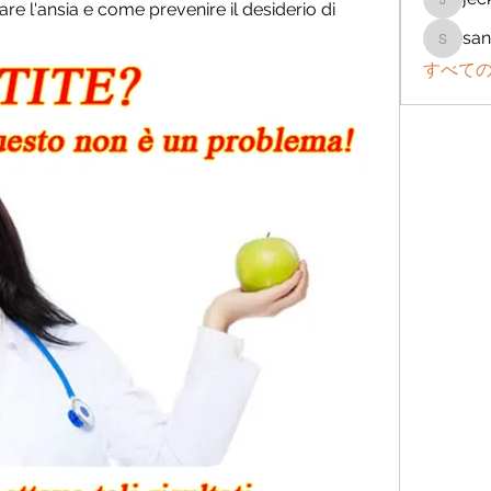
re l'ansia e come prevenire il desiderio di 
jeckad
san
sanchez
すべての