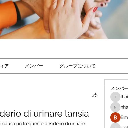
ィア
メンバー
グループについて
メンバ
tha
thaicon
nha
erio di urinare lansia
nhandi
Bm 
 causa un frequente desiderio di urinare. 
je