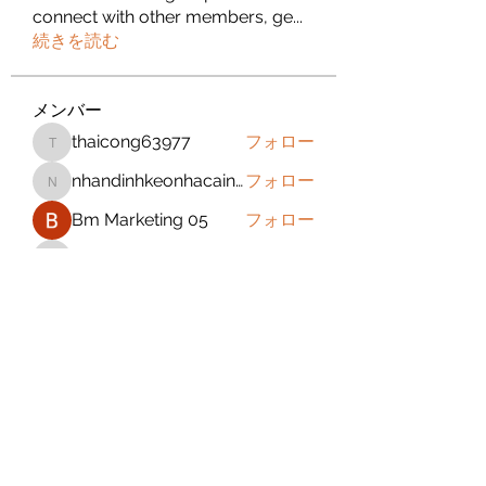
connect with other members, ge
...
続きを読む
メンバー
thaicong63977
フォロー
thaicong63977
nhandinhkeonhacainews
フォロー
nhandinhkeonhacainews
Bm Marketing 05
フォロー
jeckadem
フォロー
jeckadem
sanchezdanielvtbgf5990
フォロー
sanchezdanielvtbgf5990
すべてのメンバーを表示（393名）