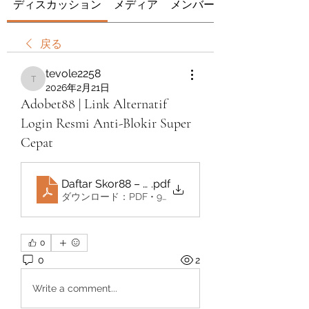
ディスカッション
メディア
メンバー
戻る
tevole2258
tevole2258
2026年2月21日
Adobet88 | Link Alternatif
Login Resmi Anti-Blokir Super
Cepat
Daftar Skor88 – Step-by-Step Registration Guide
.pdf
ダウンロード：PDF • 97KB
0
0
2
Write a comment...