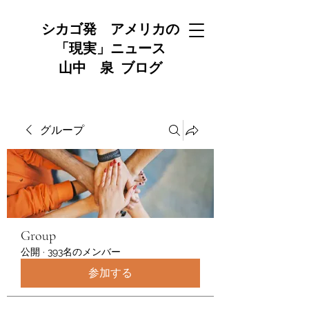
シカゴ発 アメリカの
「現実」ニュース
山中 泉 ブログ
グループ
Group
公開
·
393名のメンバー
参加する