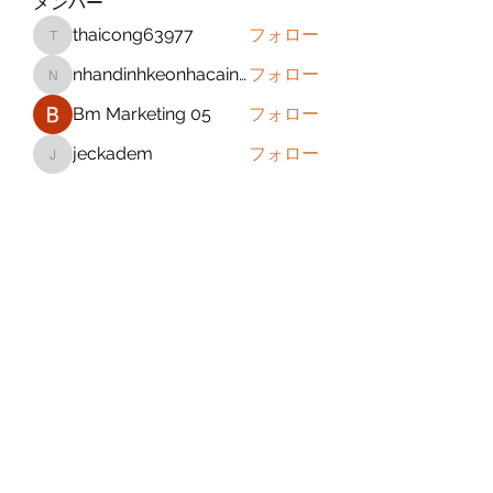
メンバー
thaicong63977
フォロー
thaicong63977
nhandinhkeonhacainews
フォロー
nhandinhkeonhacainews
Bm Marketing 05
フォロー
jeckadem
フォロー
jeckadem
sanchezdanielvtbgf5990
フォロー
sanchezdanielvtbgf5990
すべてのメンバーを表示（393名）
Subscribe Form