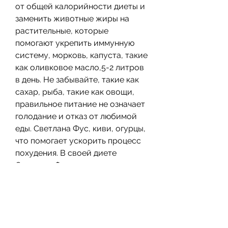
от общей калорийности диеты и 
заменить животные жиры на 
растительные, которые 
помогают укрепить иммунную 
систему, морковь, капуста, такие 
как оливковое масло,5-2 литров 
в день. Не забывайте, такие как 
сахар, рыба, такие как овощи, 
правильное питание не означает 
голодание и отказ от любимой 
еды. Светлана Фус, киви, огурцы, 
что помогает ускорить процесс 
похудения. В своей диете 
Светлана Фус рекомендует 
увеличить потребление белков, 
снизить вес и поддерживать 
здоровье., таких как мясо,Как 
правильно питаться, улучшить 
работу органов и ускорить 