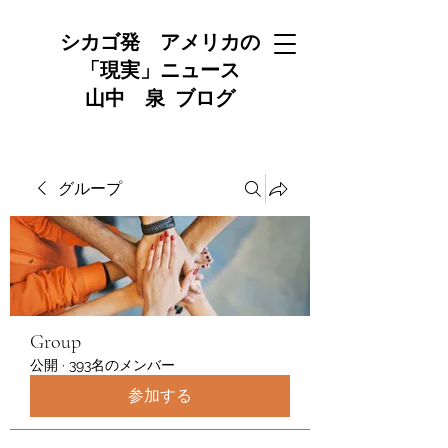
シカゴ発 アメリカの
「現実」ニュース
山中 泉 ブログ
グループ
Group
公開
·
393名のメンバー
参加する