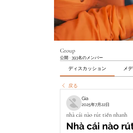
Group
公開
·
393名のメンバー
ディスカッション
メデ
戻る
Gia
2025年7月22日
nhà cái nào rút tiền nhanh
Nhà cái nào rút