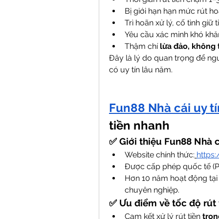
Bị giới hạn hạn mức rút ho
Trì hoãn xử lý, cố tình giữ t
Yêu cầu xác minh khó khăn
Thậm chí 
lừa đảo, không t
Đây là lý do quan trọng để ng
có uy tín lâu năm.
Fun88 Nhà cái uy tí
tiền nhanh
✅ Giới thiệu Fun88 Nhà c
Website chính thức:
https:
Được cấp phép quốc tế (P
Hơn 10 năm hoạt động tại t
chuyên nghiệp.
✅ Ưu điểm về tốc độ rút 
Cam kết xử lý rút tiền 
tron