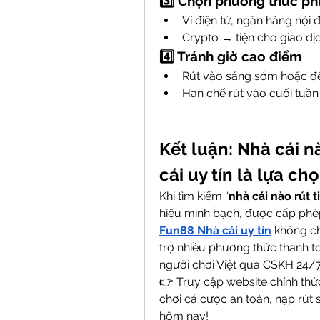
3️⃣ Chọn phương thức p
Ví điện tử, ngân hàng nội 
Crypto → tiện cho giao dị
4️⃣ Tránh giờ cao điểm
Rút vào sáng sớm hoặc đ
Hạn chế rút vào cuối tuần 
Kết luận: Nhà cái n
cái uy tín là lựa c
Khi tìm kiếm “
nhà cái nào rút 
hiệu minh bạch, được cấp phép 
Fun88 Nhà cái uy tín
 không ch
trợ nhiều phương thức thanh t
người chơi Việt qua CSKH 24/7
👉 Truy cập website chính thức
chơi cá cược an toàn, nạp rút
hôm nay!