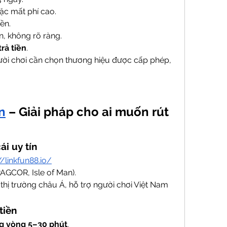
ặc mất phí cao.
iền.
, không rõ ràng.
rả tiền
.
ười chơi cần chọn thương hiệu được cấp phép, 
n
 – Giải pháp cho ai muốn rút 
ái uy tín
//linkfun88.io/
AGCOR, Isle of Man).
hị trường châu Á, hỗ trợ người chơi Việt Nam 
tiền
g vòng 5–30 phút
.