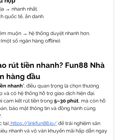
hù hợp
địa → nhanh nhất.
ch quốc tế, ẩn danh.
êm muộn → hệ thống duyệt nhanh hơn.
(một số ngân hàng offline).
ào rút tiền nhanh? Fun88 Nhà 
họn hàng đầu
tiền nhanh
”, điều quan trọng là chọn thương 
và có hệ thống hỗ trợ giao dịch hiện đại.
ỉ cam kết rút tiền trong 
5–30 phút
, mà còn hỗ 
oán, bảo mật thông tin và đồng hành cùng 
.
 tại:
https://linkfun88.io/
 để trải nghiệm sân 
 siêu nhanh và vô vàn khuyến mãi hấp dẫn ngay 