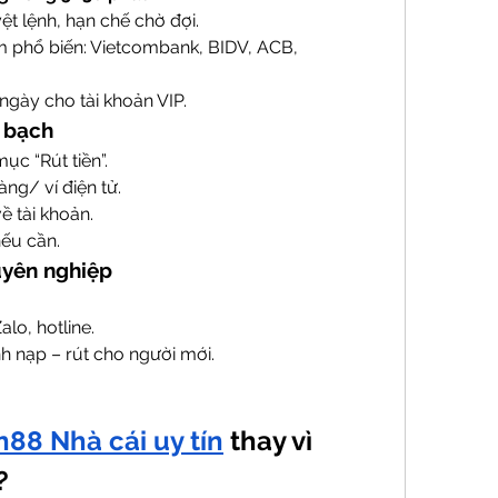
t lệnh, hạn chế chờ đợi.
 phổ biến: Vietcombank, BIDV, ACB, 
ngày cho tài khoản VIP.
h bạch
ục “Rút tiền”.
ng/ ví điện tử.
 tài khoản.
nếu cần.
uyên nghiệp
lo, hotline.
nh nạp – rút cho người mới.
n88 Nhà cái uy tín
 thay vì 
?