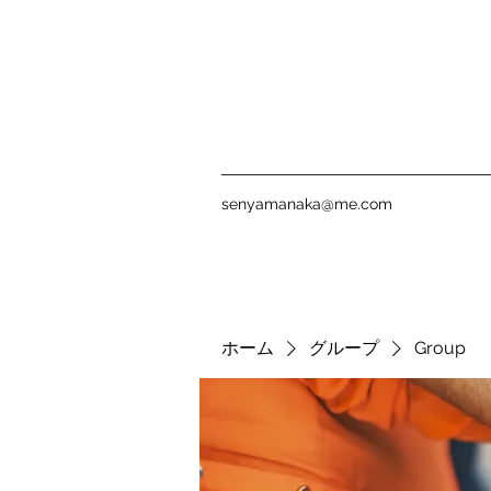
senyamanaka@me.com
ホーム
グループ
Group