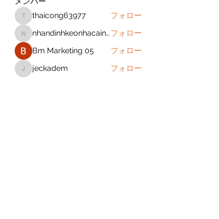
メンバー
thaicong63977
フォロー
thaicong63977
nhandinhkeonhacainews
フォロー
nhandinhkeonhacainews
Bm Marketing 05
フォロー
jeckadem
フォロー
jeckadem
sanchezdanielvtbgf5990
フォロー
sanchezdanielvtbgf5990
すべてのメンバーを表示（393名）
Subscribe Form