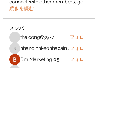
connect with other members, ge
...
続きを読む
メンバー
thaicong63977
フォロー
thaicong63977
nhandinhkeonhacainews
フォロー
nhandinhkeonhacainews
Bm Marketing 05
フォロー
jeckadem
フォロー
jeckadem
sanchezdanielvtbgf5990
フォロー
sanchezdanielvtbgf5990
すべてのメンバーを表示（393名）