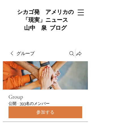
シカゴ発 アメリカの
「現実」ニュース
山中 泉 ブログ
グループ
Group
公開
·
393名のメンバー
参加する