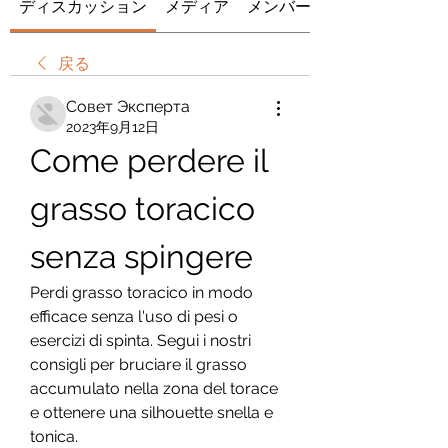
ディスカッション
メディア
メンバー
戻る
Совет Эксперта
2023年9月12日
Come perdere il 
grasso toracico 
senza spingere
Perdi grasso toracico in modo 
efficace senza l'uso di pesi o 
esercizi di spinta. Segui i nostri 
consigli per bruciare il grasso 
accumulato nella zona del torace 
e ottenere una silhouette snella e 
tonica.