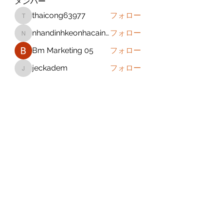
メンバー
thaicong63977
フォロー
thaicong63977
nhandinhkeonhacainews
フォロー
nhandinhkeonhacainews
Bm Marketing 05
フォロー
jeckadem
フォロー
jeckadem
sanchezdanielvtbgf5990
フォロー
sanchezdanielvtbgf5990
すべてのメンバーを表示（393名）
Subscribe Form