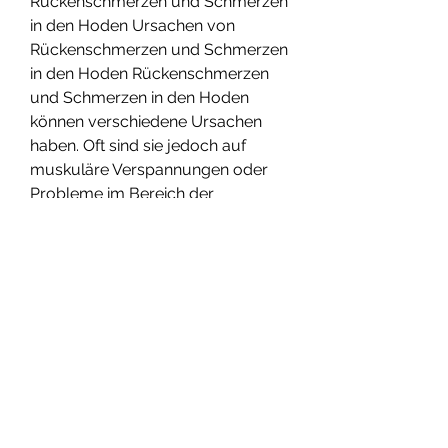
Rückenschmerzen und Schmerzen 
in den Hoden Ursachen von 
Rückenschmerzen und Schmerzen 
in den Hoden Rückenschmerzen 
und Schmerzen in den Hoden 
können verschiedene Ursachen 
haben. Oft sind sie jedoch auf 
muskuläre Verspannungen oder 
Probleme im Bereich der 
Wirbelsäule zurückzuführen. Eine 
schlechte Körperhaltung, 
Bewegungsmangel und 
Überlastung können zu 
Rückenschmerzen führen, 
0
0
Write a comment...