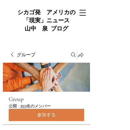
シカゴ発 アメリカの
「現実」ニュース
山中 泉 ブログ
グループ
Group
公開
·
393名のメンバー
参加する