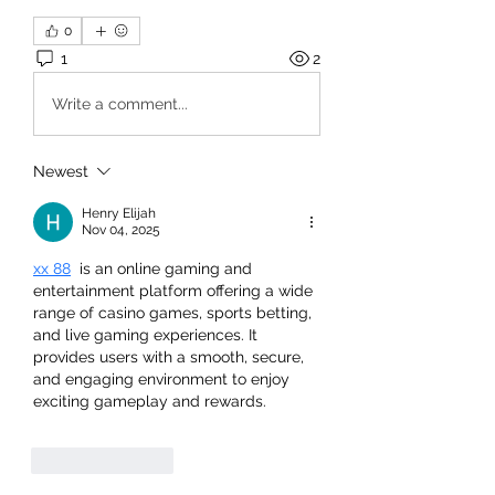
0
1
2
Write a comment...
Newest
Henry Elijah
Nov 04, 2025
xx 88
  is an online gaming and 
entertainment platform offering a wide 
range of casino games, sports betting, 
and live gaming experiences. It 
provides users with a smooth, secure, 
and engaging environment to enjoy 
exciting gameplay and rewards.
Like
Reply