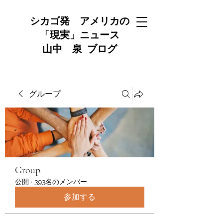
シカゴ発 アメリカの
「現実」ニュース
山中 泉 ブログ
グループ
Group
公開
·
393名のメンバー
参加する