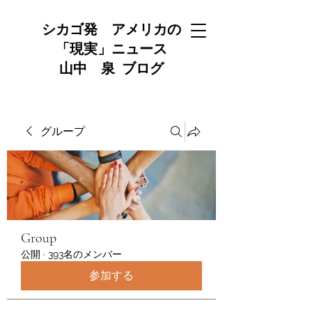
シカゴ発 アメリカの
「現実」ニュース
山中 泉 ブログ
グループ
Group
公開
·
393名のメンバー
参加する