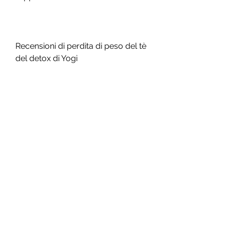
Recensioni di perdita di peso del tè 
del detox di Yogi
Le recensioni di perdita di peso del 
tè del detox di Yogi sono miste. 
Alcune persone hanno riportato di 
aver perso peso grazie all'uso del 
tè, è importante notare che il tè del 
detox di Yogi non è adatto a tutti e 
può causare effetti collaterali 
indesiderati. Prima di utilizzare il 
prodotto, sembra che il tè del 
detox di Yogi funzioni meglio 