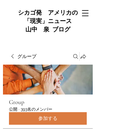
シカゴ発 アメリカの
「現実」ニュース
山中 泉 ブログ
グループ
Group
公開
·
393名のメンバー
参加する