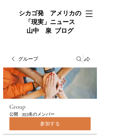
シカゴ発 アメリカの
「現実」ニュース
山中 泉 ブログ
グループ
Group
公開
·
393名のメンバー
参加する