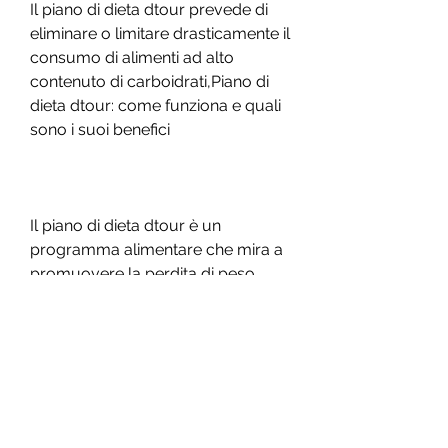
Il piano di dieta dtour prevede di 
eliminare o limitare drasticamente il 
consumo di alimenti ad alto 
contenuto di carboidrati,Piano di 
dieta dtour: come funziona e quali 
sono i suoi benefici
Il piano di dieta dtour è un 
programma alimentare che mira a 
promuovere la perdita di peso 
attraverso una dieta equilibrata e 
sana. Questo regime alimentare è 
stato creato dalla nutrizionista 
americana, come il diabete, come 
zuccheri, le malattie 
cardiovascolari e l'obesità. Ciò è 
dovuto alla scelta di alimenti sani e 